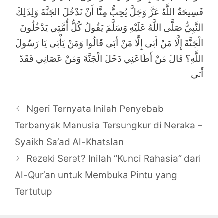
فَسِيحَةٌ اللَّهُ عَزَّ وَجَلَّ يُحِبُّ مِنَّا أَنْ نَدْخُلَ الجَنَّةَ وَلِذَلِكَ
النَّبِيُّ صَلَّى اللَّهُ عَلَيْهِ وَسَلَّمَ يَقُولُ كُلُّ أُمَّتِي يَدْخُلُونَ
الْجَنَّةَ إِلَّا مَنْ أَبَى إِلَّا مَنْ أَبَى قَالُوا وَمَنْ يَأْبَى يَا رَسُولَ
اللَّهِ؟ قَالَ مَنْ أَطَاعَنِي دَخَلَ الْجَنَّةَ وَمَنْ عَصَانِي فَقَدْ
أَبَى
Post
Ngeri Ternyata Inilah Penyebab
navigation
Terbanyak Manusia Tersungkur di Neraka –
Syaikh Sa’ad Al-Khatslan
Rezeki Seret? Inilah “Kunci Rahasia” dari
Al-Qur’an untuk Membuka Pintu yang
Tertutup