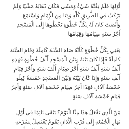
أَوَّلِهَا فَلَمْ يَفُتْهُ شَيْءٌ وَمَشَى فَكَانَ ذَهَابُهُ مَشْيًا وَلَمْ
يَرْكَبْ فِي الطَّرِيقِ كُلِّهِ وَدَنَا مِنَ الْإِمَامِ وَاسْتَمَعَ
وَأَنْصَتَ كَانَ لَهُ بِكُلِّ خُطْوَةٍ يَخْطُوهَا إِلَى الْمَسْجِدِ
أَجْرُ سَنَةٍ صِيَامُهَا وَقِيَامُهَا
يَعْنِي بِكُلِّ خُطْوَةٍ كَأَنَّهُ صَامَ السَّنَةَ كَامِلَةً وَقَامَ السَّنَةَ
كَامِلَةً فَإِذَا كَانَ بَيْنَهُ وَبَيْنَ الْمَسْجِدِ أَلْفُ خُطْوَةٍ فَهَذِهِ
أَلْفُ سَنَةٍ أَلْفُ سَنَةٍ أَجْرُ صِيَامٍ أَلْفَ سَنَةٍ وَأَجْرُ قِيَامِ
أَلْفِ سَنَةٍ وَإِذَا كَانَ بَيْنَهُ وَبَيْنَ الْمَسْجِدِ خَمْسَةُ كِيلُو
خَمْسَةُ آلَافٍ فَهَذَا أَجْرُ صِيَامِ خَمْسَةِ آلَافِ سَنَةٍ وَأَجْرُ
قِيَامِ خَمْسَةِ آلَافِ سَنَةٍ
مَنْ الَّذِي يَفْعَلُ هَذَا مِنَّا الْيَوْمَ؟ يَبْقَى نَائِمًا فِي أَوَّلِ
نَهَارِ الْجُمُعَةِ إِلَى قُرْبِ الْأَذَانِ يَقُومُ يَغْتَسِلُ بِسُرْعَةٍ