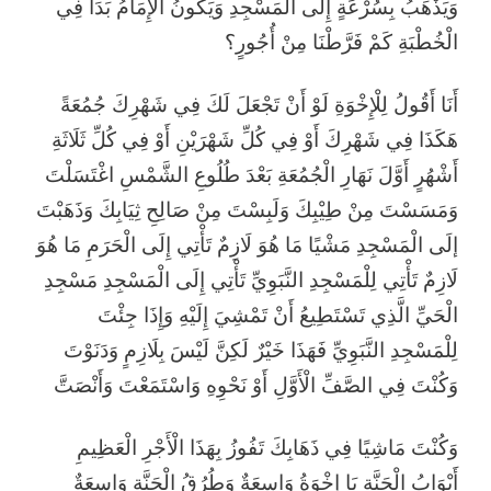
وَيَذْهَبُ بِسُرْعَةٍ إِلَى الْمَسْجِدِ وَيَكُونُ الْإِمَامُ بَدَأَ فِي
الْخُطْبَةِ كَمْ فَرَّطْنَا مِنْ أُجُورٍ؟
أَنَا أَقُولُ لِلْإِخْوَةِ لَوْ أَنْ تَجْعَلَ لَكَ فِي شَهْرِكَ جُمُعَةً
هَكَذَا فِي شَهْرِكَ أَوْ فِي كُلِّ شَهْرَيْنِ أَوْ فِي كُلِّ ثَلَاثَةِ
أَشْهُرٍ أَوَّلَ نَهَارِ الْجُمُعَةِ بَعْدَ طُلُوعِ الشَّمْسِ اغْتَسَلْتَ
وَمَسَسْتَ مِنْ طِيْبِكَ وَلَبِسْتَ مِنْ صَالِحِ ثِيَابِكَ وَذَهَبْتَ
إلَى الْمَسْجِدِ مَشْيًا مَا هُوَ لَازِمٌ تَأْتِي إِلَى الْحَرَمِ مَا هُوَ
لَازِمٌ تَأْتِي لِلْمَسْجِدِ النَّبَوِيِّ تَأْتِي إِلَى الْمَسْجِدِ مَسْجِدِ
الْحَيِّ الَّذِي تَسْتَطِيعُ أَنْ تَمْشِيَ إِلَيْهِ وَإِذَا جِئْتَ
لِلْمَسْجِدِ النَّبَوِيِّ فَهَذَا خَيْرٌ لَكِنَّ لَيْسَ بِلَازِمٍ وَدَنَوْتَ
وَكُنْتَ فِي الصَّفِّ الْأَوَّلِ أَوْ نَحْوِهِ وَاسْتَمَعْتَ وَأَنْصَتَّ
وَكُنْتَ مَاشِيًا فِي ذَهَابِكَ تَفُوزُ بِهَذَا الْأَجْرِ الْعَظِيمِ
أَبْوَابُ الْجَنَّةِ يَا إِخْوَةُ وَاسِعَةٌ وَطُرُقُ الْجَنَّةِ وَاسِعَةٌ