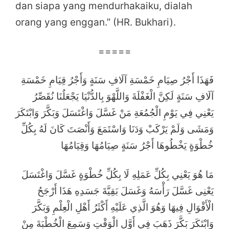
dan siapa yang mendurhakaiku, dialah
orang yang enggan.” (HR. Bukhari).
=====
فَهَذَا أَجْرُ صِيَامِ خَمْسَةِ آلَافِ سَنَةٍ وَأَجْرُ قِيَامِ خَمْسَةِ
آلَافِ سَنَةٍ لَكِنَّ الْغَفْلَةَ وَاللَّهْوَ بِالدُّنْيَا يَجْعَلُنَا نُقَصِّرُ
يَعْنِي فِي يَوْمِ الْجُمُعَةِ مَنْ غَسَّلَ وَاغْتَسَلَ وَبَكَّرَ وَابْتَكَرَ
وَمَشَى وَلَمْ يَرْكَبْ وَدَنَا وَاسْتَمَعَ وَأَنْصَتَ كَانَ لَهُ بِكُلِّ
خُطْوَةٍ يَخْطُوهَا أَجْرُ سَنَةٍ صِيَامُهَا وَقِيَامُهَا
مَا هُوَ يَعْنِي بِكُلِّ عَمَلِهِ لَا بِكُلِّ خُطْوَةٍ غَسَّلَ وَاغْتَسَلَ
يَعْنِى غَسَّلَ رَأْسَهُ وَغَسَلَ بَقِيَّةَ جَسَدِهِ هَذَا أَرْجَحُ
الْأَقْوَالِ فِيهَا وَهُوَ الَّذِي عَلَيْهِ أَكْثَرُ أَهْلِ الْعِلْمِ وَبَكَّرَ
وَابْتَكَرَ بَكَّرَ ذَهَبَ فِي أَوَّلِ الْوَقْتِ وَسَمِعَ الْخُطْبَةَ مِنْ