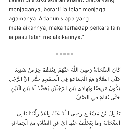
kalian di sisiku adalah shalat. Siapa yang
menjaganya, berarti ia telah menjaga
agamanya. Adapun siapa yang
melalaikannya, maka terhadap perkara lain
ia pasti lebih melalaikannya.”
=====
كَانَ الصَّحَابَةُ رَضِيَ اللَّهُ عَنْهُمْ عِنْدَهُمْ حِرْصٌ شَدِيدٌ
عَلَى الصَّلَاةِ مَعَ الْجَمَاعَةِ فِي الْمَسْجِدِ حَتَّى إِنَّ الرَّجُلَ
يَكُونُ مَرِيضًا وَيُهَادَى بَيْنَ الرَّجُلَيْنِ يُعَضَّدُ لَهُ بَيْنَ اثْنَيْنِ
حَتَّى يُقَامَ فِي الصَّفِّ
يَقُولُ ابْنُ مَسْعُودٍ رَضِيَ اللَّهُ عَنْهُ وَلَقَدْ رَأَيْتُنَا يَعْنِي
الصَّحَابَةَ وَمَا يَتَخَلَّفُ عَنْهَا أَيْ عَنِ الصَّلَاةِ مَعَ الْجَمَاعَةِ