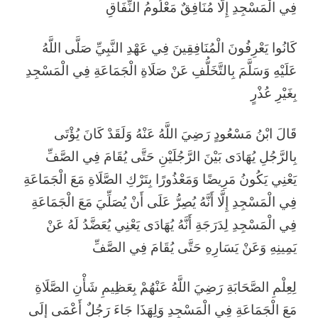
فِي الْمَسْجِدِ إِلَّا مُنَافِقٌ مَعْلُومُ النِّفَاقِ
كَانُوا يَعْرِفُونَ الْمُنَافِقِينَ فِي عَهْدِ النَّبِيِّ صَلَّى اللَّهُ
عَلَيْهِ وَسَلَّمَ بِالتَّخَلُّفِ عَنْ صَلَاةِ الْجَمَاعَةِ فِي الْمَسْجِدِ
بِغَيْرِ عُذْرٍ
قَالَ ابْنُ مَسْعُودٍ رَضِيَ اللَّهُ عَنْهُ وَلَقَدْ كَانَ يُؤْتَى
بِالرَّجُلِ يُهَادَى بَيْنَ الرَّجُلَيْنِ حَتَّى يُقَامَ فِي الصَّفِّ
يَعْنِي يَكُونُ مَرِيضًا وَمَعْذُورًا بِتَرْكِ الصَّلَاةِ مَعَ الْجَمَاعَةِ
فِي الْمَسْجِدِ إِلَّا أَنَّهُ يُصِرُّ عَلَى أَنْ يُصَلِّيَ مَعَ الْجَمَاعَةِ
فِي الْمَسْجِدِ لِدَرَجَةِ أَنَّهُ يُهَادَى يَعْنِي يُعَضَّدُ لَهُ عَنْ
يَمِينِهِ وَعَنْ يَسَارِهِ حَتَّى يُقَامَ فِي الصَّفِّ
لِعِلْمِ الصَّحَابَةِ رَضِيَ اللَّهُ عَنْهُمْ بِعَظِيمِ شَأْنِ الصَّلَاةِ
مَعَ الْجَمَاعَةِ فِي الْمَسْجِدِ وَلِهَذَا جَاءَ رَجُلٌ أَعْمَى إِلَى