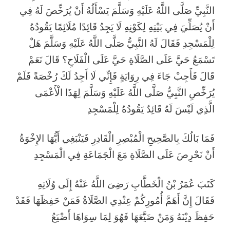
النَّبِيِّ صَلَّى اللَّهُ عَلَيْهِ وَسَلَّمَ يَسْأَلُهُ أَنْ يُرَخِّصَ لَهُ فِي
أَنْ يُصَلِّيَ فِي بَيْتِهِ لِكَوْنِهِ لَا يَجِدُ قَائِدًا مُلَائِمًا يَقُودُهُ
لِلْمَسْجِدِ فَقَالَ لَهُ النَّبِيُّ صَلَّى اللَّهُ عَلَيْهِ وَسَلَّمَ هَلْ
تَسْمَعُ حَيَّ عَلَى الصَّلَاةِ حَيَّ عَلَى الْفَلَاحِ؟ قَالَ نَعَمْ
قَالَ فَأَجِبْ جَاءَ فِي رِوَايَةٍ فَإِنِّي لَا أَجِدُ لَكَ رُخْصَةً فَلَمْ
يُرَخِّصِ النَّبِيُّ صَلَّى اللَّهُ عَلَيْهِ وَسَلَّمَ لِهَذَا الْأَعْمَى
الَّذِي لَيْسَ لَهُ قَائِدٌ يَقُودُهُ لِلْمَسْجِدِ
فَمَا بَالُكَ بِالصَّحِيحِ الْمُبْصِرِ الْقَادِرِ فَيَنْبَغِي أَيُّهَا الإِخْوَةُ
أَنْ نَحْرِصَ عَلَى الصَّلَاةِ مَعَ الْجَمَاعَةِ فِي الْمَسْجِدِ
كَتَبَ عُمَرُ بْنُ الْخَطَّابِ رَضِىَ اللَّهُ عَنْهُ إِلَى وُلَاتِهِ
فَقَالَ إِنَّ أَهَمَّ أُمُورِكُمْ عِنْدِي الصَّلَاةُ فَمَنْ حَفِظَهَا فَقَدْ
حَفِظَ دِيْنَهُ وَمَنْ ضَيَّعَهَا فَهُوَ لِمَا سِوَاهَا أَضْيَعُ